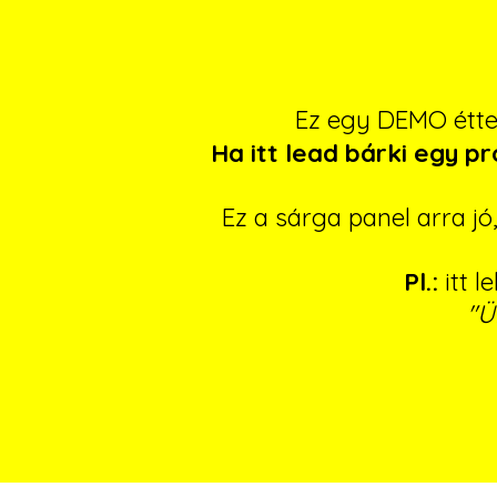
Ez egy DEMO étt
Ha itt lead bárki egy p
Ez a sárga panel arra j
Pl.:
itt l
"Ü