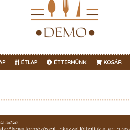
AP
ÉTLAP
ÉTTERMÜNK
KOSÁR
ós oldala.
etszőleges formázással, linkekkel láthatjuk el ezt a rész