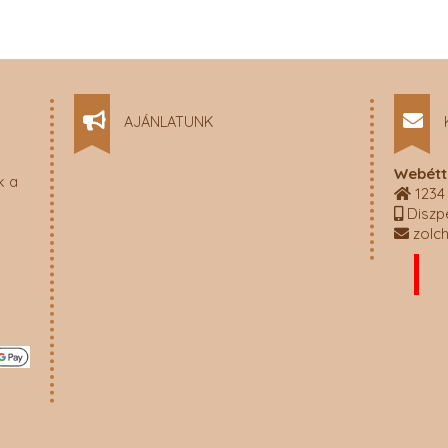
AJÁNLATUNK
Webétt
k a
1234 
Diszp
zolc