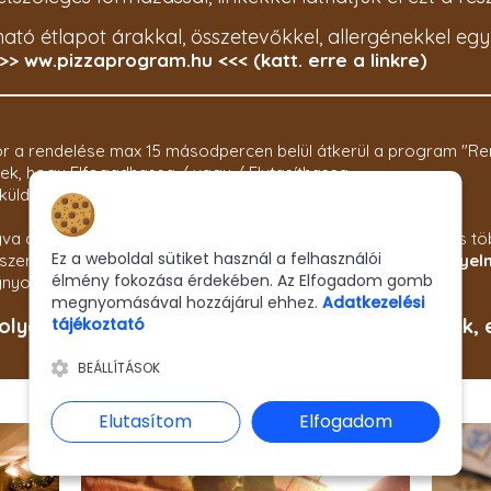
ható étlapot árakkal, összetevőkkel, allergénekkel egy
>> ww.pizzaprogram.hu <<< (katt. erre a linkre)
kor a rendelése max 15 másodpercen belül átkerül a program "Re
ek, hogy Elfogadhassa / vagy / Elutasíthassa.
küldésre a megrendelő felé, tájékoztatva róla.
Hozzájárulás a sütikhez
gva az étterem oldaláról
megszakad
az internetkapcsolat, és tö
Ez a weboldal sütiket használ a felhasználói
s szerint működnie kellene), úgy ez az oldal automatikusan
figyel
élmény fokozása érdekében. Az Elfogadom gomb
megnyomná a Megrendelem gombot. :)
megnyomásával hozzájárul ehhez.
Adatkezelési
tájékoztató
lyan, hogy csak várnak és várnak, és nem tudják, e
BEÁLLÍTÁSOK
Elutasítom
Elfogadom