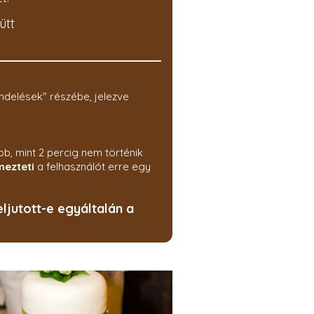
ütt
ndelések" részébe, jelezve
bb, mint 2 percig nem történik
mezteti
a felhasználót erre egy
ljutott-e egyáltalán a