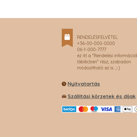
RENDELÉSFELVÉTEL
+36-00-000-0000
06-1-000-7777
ez itt a "Rendelési információ
láblécben" rész, szabadon
módosítható ez is. ;-)
Nyitvatartás
Szállítási körzetek és díjak