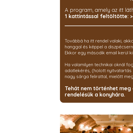
A program, amely az itt lát
1 kattintással feltöltötte:
>
Továbbá ha itt rendel valaki, ak
hanggal és képpel a diszpécsern
Ekkor egy második email kerül ki
Ha valamilyen technikai oknál fo
adatlekérés, (holott nyitvatartá
nagy sárga felirattal, mielőtt 
Tehát nem történhet meg o
rendelésük a konyhára.