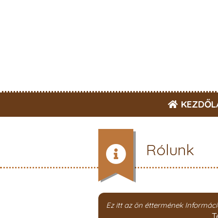
KEZDŐL
Rólunk
Ez itt az ön éttermének Informáci
T