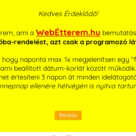
Kedves Érdeklődő!
WebÉtterem.hu
erem, ami a
bemutatásá
róba-rendelést, azt csak a programozó lá
ó, hogy naponta max. 1x megjelenítsen egy "f
ami beállított dátum-korlát között működik.
ehet értesíteni 3 napon át minden idelátogat
nnepnap ellenére hétvégén is nyitva tartun