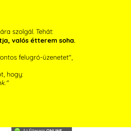
ra szolgál. Tehát:
tja, valós étterem soha.
ontos felugró-üzenetet",
ót, hogy:
k."
Az Étterem
ONLINE