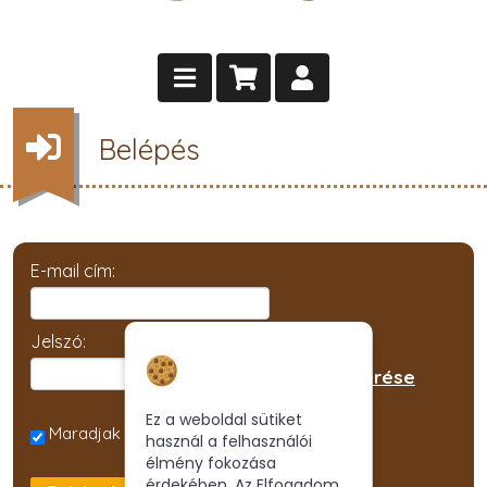
Belépés
E-mail cím:
Jelszó:
Hozzájárulás a
új jelszó kérése
sütikhez
Ez a weboldal sütiket
Maradjak bejelentkezve ezen a gépen
használ a felhasználói
élmény fokozása
érdekében. Az Elfogadom