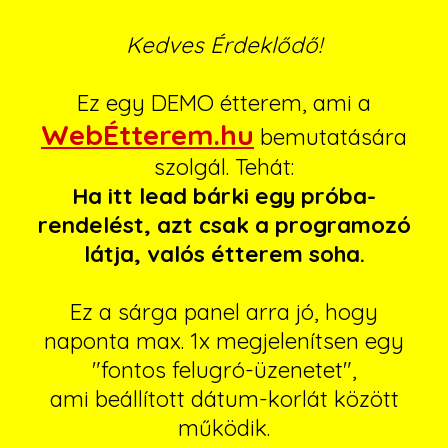
Kedves Érdeklődő!
Ez egy DEMO étterem, ami a
WebÉtterem.hu
bemutatására
szolgál. Tehát:
Ha itt lead bárki egy próba-
rendelést, azt csak a programozó
látja, valós étterem soha.
Ez a sárga panel arra jó, hogy
naponta max. 1x megjelenítsen egy
"fontos felugró-üzenetet",
ami beállított dátum-korlát között
működik.