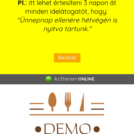
Pl.:
itt lehet értesíteni 3 napon át
minden idelátogatót, hogy:
"Ünnepnap ellenére hétvégén is
nyitva tartunk."
Az Étterem
ONLINE