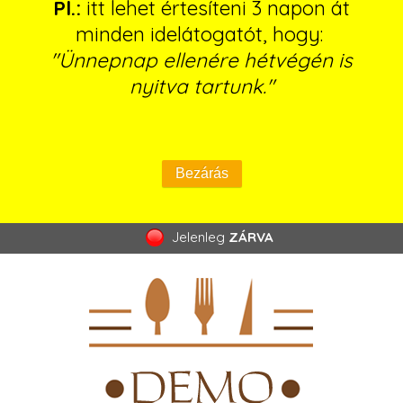
Pl.:
itt lehet értesíteni 3 napon át
minden idelátogatót, hogy:
"Ünnepnap ellenére hétvégén is
nyitva tartunk."
Jelenleg
ZÁRVA