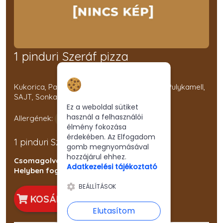
1 pinduri Szeráf pizza
Hozzájárulás a
Kukorica, Paprika, Paradicsom, Pizza-szósz, Pulykamell,
sütikhez
SAJT, Sonka
Ez a weboldal sütiket
használ a felhasználói
Allergének:
élmény fokozása
érdekében. Az Elfogadom
1 pinduri Szeráf pizza
gomb megnyomásával
hozzájárul ehhez.
Csomagolva: 1250 Ft
Adatkezelési tájékoztató
Helyben fogyasztva: 1150 Ft
BEÁLLÍTÁSOK
KOSÁRBA
Elutasítom