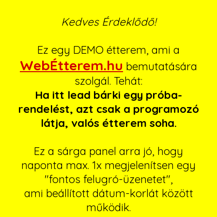
Kedves Érdeklődő!
Ez egy DEMO étterem, ami a
WebÉtterem.hu
bemutatására
szolgál. Tehát:
Ha itt lead bárki egy próba-
rendelést, azt csak a programozó
látja, valós étterem soha.
Ez a sárga panel arra jó, hogy
naponta max. 1x megjelenítsen egy
"fontos felugró-üzenetet",
ami beállított dátum-korlát között
működik.