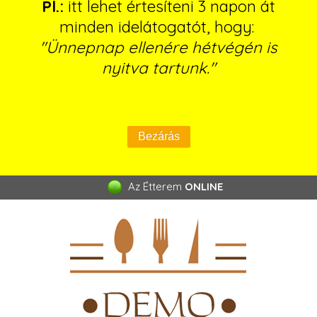
Pl.:
itt lehet értesíteni 3 napon át
minden idelátogatót, hogy:
"Ünnepnap ellenére hétvégén is
nyitva tartunk."
Az Étterem
ONLINE