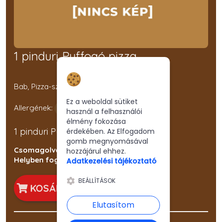
1 pinduri Puffogó pizza
Hozzájárulás a
sütikhez
Bab, Pizza-szósz, SAJT, Sonka, Tojás, Uborka
Ez a weboldal sütiket
Allergének:
használ a felhasználói
élmény fokozása
1 pinduri Puffogó pizza
érdekében. Az Elfogadom
gomb megnyomásával
Csomagolva: 1210 Ft
hozzájárul ehhez.
Helyben fogyasztva: 1110 Ft
Adatkezelési tájékoztató
BEÁLLÍTÁSOK
KOSÁRBA
Elutasítom