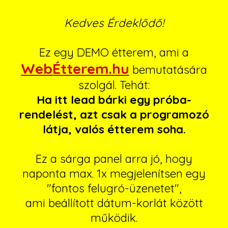
Kedves Érdeklődő!
Ez egy DEMO étterem, ami a
WebÉtterem.hu
bemutatására
szolgál. Tehát:
Ha itt lead bárki egy próba-
rendelést, azt csak a programozó
látja, valós étterem soha.
Ez a sárga panel arra jó, hogy
naponta max. 1x megjelenítsen egy
"fontos felugró-üzenetet",
ami beállított dátum-korlát között
működik.