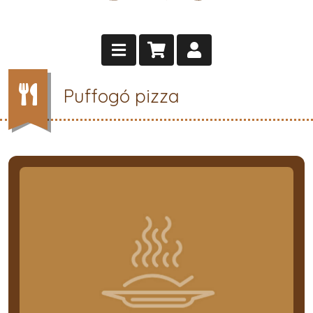
Puffogó pizza