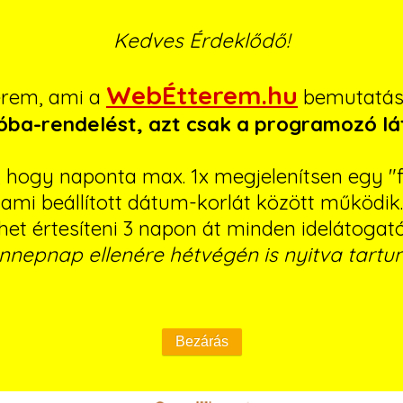
Kedves Érdeklődő!
WebÉtterem.hu
erem, ami a
bemutatásá
róba-rendelést, azt csak a programozó lá
ó, hogy naponta max. 1x megjelenítsen egy "f
ami beállított dátum-korlát között működik.
ehet értesíteni 3 napon át minden idelátogat
nnepnap ellenére hétvégén is nyitva tartun