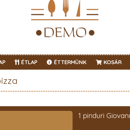
AP
ÉTLAP
ÉTTERMÜNK
KOSÁR
pizza
1 pinduri Giovan