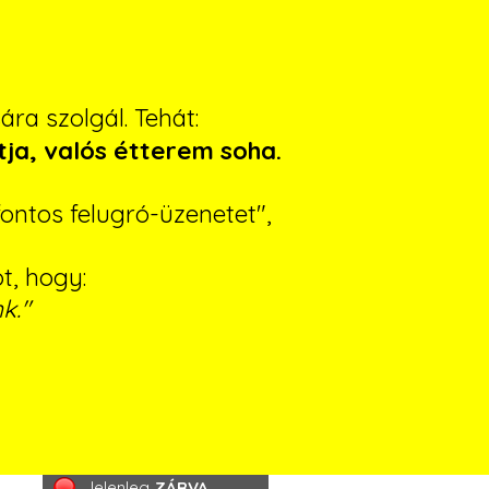
ra szolgál. Tehát:
tja, valós étterem soha.
ontos felugró-üzenetet",
ót, hogy:
k."
Jelenleg
ZÁRVA