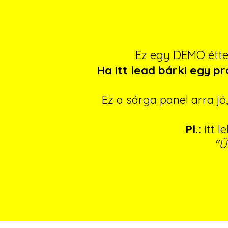
Ez egy DEMO étt
Ha itt lead bárki egy p
Ez a sárga panel arra j
Pl.:
itt l
"Ü