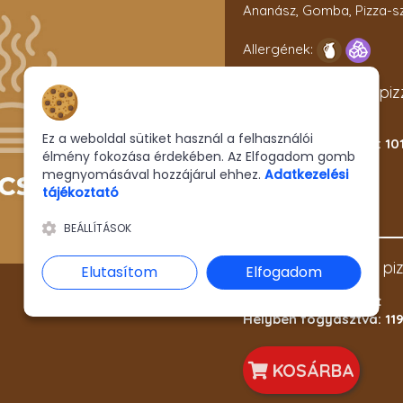
Ananász, Gomba, Pizza-s
Allergének:
1 pinduri Giovanni pi
Hozzájárulás a sütikhez
Csomagolva: 1110 Ft
Ez a weboldal sütiket használ a felhasználói
Helyben fogyasztva: 101
élmény fokozása érdekében. Az Elfogadom gomb
megnyomásával hozzájárul ehhez.
Adatkezelési
tájékoztató
KOSÁRBA
BEÁLLÍTÁSOK
1 normál Giovanni pi
Elutasítom
Elfogadom
Csomagolva: 1290 Ft
Helyben fogyasztva: 119
KOSÁRBA