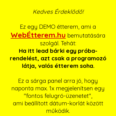
Kedves Érdeklődő!
Ez egy DEMO étterem, ami a
WebÉtterem.hu
bemutatására
szolgál. Tehát:
Ha itt lead bárki egy próba-
rendelést, azt csak a programozó
látja, valós étterem soha.
Ez a sárga panel arra jó, hogy
naponta max. 1x megjelenítsen egy
"fontos felugró-üzenetet",
ami beállított dátum-korlát között
működik.