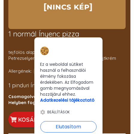
1 normál Ínyenc pizza
Hozzájárulás a
tejfölös alap, Kukorica, Mozarella, Pepperoni,
sütikhez
Petrezselyem, Pulykamell, Snidling, Sonkás sajtkrém
Ez a weboldal sütiket
használ a felhasználói
Allergének:
élmény fokozása
érdekében. Az Elfogadom
1 pinduri Ínyenc pizza
gomb megnyomásával
hozzájárul ehhez.
Csomagolva: 1250 Ft
Adatkezelési tájékoztató
Helyben fogyasztva: 1150 Ft
BEÁLLÍTÁSOK
KOSÁRBA
Elutasítom