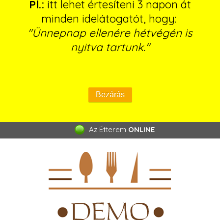
Pl.:
itt lehet értesíteni 3 napon át
minden idelátogatót, hogy:
"Ünnepnap ellenére hétvégén is
nyitva tartunk."
Az Étterem
ONLINE