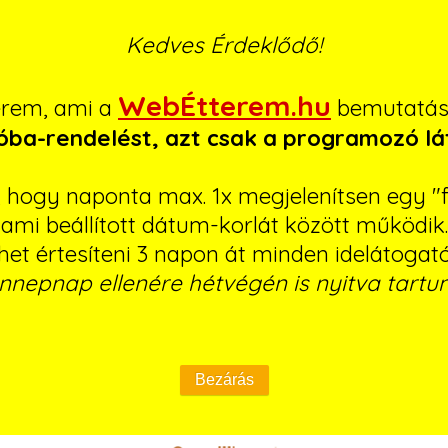
Kedves Érdeklődő!
WebÉtterem.hu
erem, ami a
bemutatásá
róba-rendelést, azt csak a programozó lá
ó, hogy naponta max. 1x megjelenítsen egy "f
ami beállított dátum-korlát között működik.
ehet értesíteni 3 napon át minden idelátogat
nnepnap ellenére hétvégén is nyitva tartun