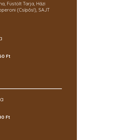
ma, Füstölt Tarja, Házi
pperoni (Csípős!), SAJT
a
60 Ft
za
80 Ft