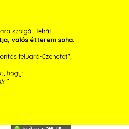
ra szolgál. Tehát:
tja, valós étterem soha.
ontos felugró-üzenetet",
ót, hogy:
k."
Az Étterem
ONLINE