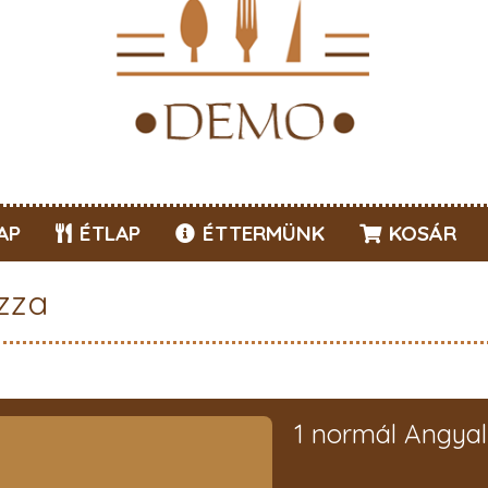
AP
ÉTLAP
ÉTTERMÜNK
KOSÁR
zza
1 normál Angyal