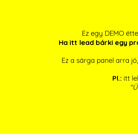
Ez egy DEMO étt
Ha itt lead bárki egy p
Ez a sárga panel arra j
Pl.:
itt l
"Ü