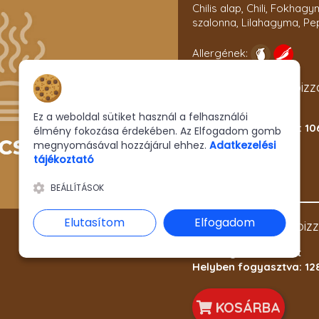
Chilis alap, Chili, Fokhagy
szalonna, Lilahagyma, Pe
Allergének:
1 pinduri Angyali pizz
Hozzájárulás a sütikhez
Csomagolva: 1160 Ft
Ez a weboldal sütiket használ a felhasználói
Helyben fogyasztva: 10
élmény fokozása érdekében. Az Elfogadom gomb
megnyomásával hozzájárul ehhez.
Adatkezelési
tájékoztató
KOSÁRBA
BEÁLLÍTÁSOK
Elutasítom
Elfogadom
1 normál Angyali piz
Csomagolva: 1380 Ft
Helyben fogyasztva: 12
KOSÁRBA