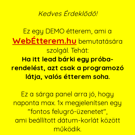
Kedves Érdeklődő!
Ez egy DEMO étterem, ami a
WebÉtterem.hu
bemutatására
szolgál. Tehát:
Ha itt lead bárki egy próba-
rendelést, azt csak a programozó
látja, valós étterem soha.
Ez a sárga panel arra jó, hogy
naponta max. 1x megjelenítsen egy
"fontos felugró-üzenetet",
ami beállított dátum-korlát között
működik.