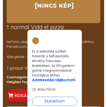
1 normál Vidd el pizza
Hozzájárulás a
tejfölös alap, Bacon, Füstölt Tarja, Hagyma, Kolbász,
sütikhez
Paradicsom, Pepperoni, SAJT, Tojás
Ez a weboldal sütiket
használ a felhasználói
Allergének:
élmény fokozása
érdekében. Az Elfogadom
1 pinduri Vidd el pizza
gomb megnyomásával
hozzájárul ehhez.
Csomagolva: 1210 Ft
Adatkezelési tájékoztató
Helyben fogyasztva: 1110 Ft
BEÁLLÍTÁSOK
KOSÁRBA
Elutasítom