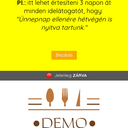
Pl.:
itt lehet értesíteni 3 napon át
minden idelátogatót, hogy:
"Ünnepnap ellenére hétvégén is
nyitva tartunk."
Jelenleg
ZÁRVA